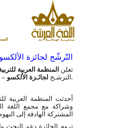
السبت 8 أغسطس 2026 ميلادي - 23 صفر 1448 هجري
التّرشّح لجائزة الألكسو-
تعلن
المنظمة العربية للتربية
.
الترشـح
لجائـزة الألكسو –
أحدثت المنظمة العربية للت
وشراكة مع مجمع اللغة الع
المشتركة الهادفة إلى النهوض
تروم الجائزة دعم البحث وا