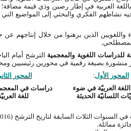
 باللغة العربية في إطار رصين وذي قيمة مضافة؛
يه نشاطهم الفكري والبحثي إلى المواضيع التي ته
اء واللغويين الذين برهنوا من خلال إنتاجهم عن
المصطلحي.
ة للدراسات اللغوية والمعجمية
الترشح أمام البا
ر منشورة بصيغة رقمية في محورين رئيسيين ومح
المحور الأول
:
المحور الثان
للغة العربيّة في ضوء
دراسات في المعجم ا
ّات اللسانيّة الحديثة
للغة العربيّ
سنوات الثلاث السابقة لتاريخ الترشح (2016 – 2018).
ائزة مماثلة
.