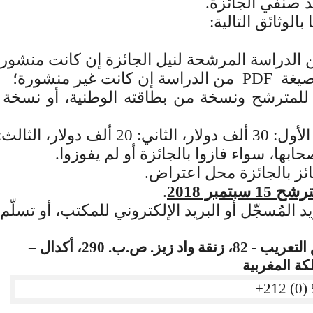
 صنفي الجائزة.
لوثائق التالية
:
صيغة
PDF
من الدراسة إن كانت غير منشورة؛
ة للمترشح ونسخة من بطاقته الوطنية، أو نسخة
الث: 15 آلاف دولار.
أصحابها، سواء فازوا بالجائزة أو لم يفوزوا
.
فائز بالجائزة محل اعتراض
.
مبر 2018
.
 المُسجّل أو البريد الإلكتروني للمكتب، أو تسلّم
مكتب تنسيق التعريب - 82، زنقة واد زيز. ص.ب. 290، أكدال –
كة المغربية
+212 (0)