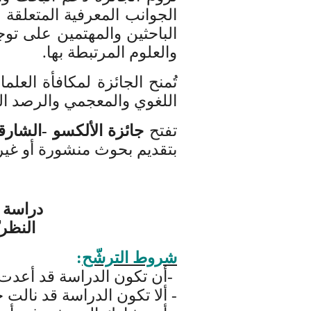
الجوانب المعرفية المتعلقة
الباحثين والمهتمين على توج
والعلوم المرتبطة بها.
تُمنح الجائزة
لمكافأة العلم
اللغوي والمعجمي والرصد 
تفتح
جائزة الألكسو -الشارق
بتقديم بحوث منشورة أو غي
دراسة ا
النظري
شروط الترشّح
:
-
أن تكون الدراسة قد أعدت في ال
-
ألا تكون الدراسة قد نالت ج