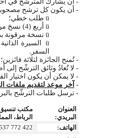
- أن يشارك المترشح في أحد
-
أن يكون كل ترشح مصحوبا با
ü
طلب خطي؛
ü
أربع
(4) نسخ من الدراسة المرشحة لنيل الجائزة إن كانت منشورة؛
ü
نسخة مرقونة
ب
ü
السيرة الذاتي
السفر.
- تُمنح الجائزة لثلاثة فائزين؛ الأول: 30 ألف دولار، الثاني: 20 ألف دولار، الث
- لا تُعادُ وثائق الترشّح إلى 
- لا يمكن أن يكون اختيار ال
-
آخر موعد لتقديم ملفات الترشح 15 سبت
- ترسل طلبات الترشّح بالبريد
العنوان
البريدي:
الرباط، الممل
 537 772 422
الهاتف: