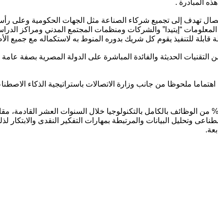
ذه المبادرة .
تصال تهدف إلى تجميع شركاء الصناعة مثل الجهات الحكومية وعلى رأسها
ا المعلومات “إيتيدا” والشركات ومنظمات المجتمع المدني ومراكز الد
قابلة للتنفيذ يقوم كل شريك بدوره المنوط به لاستكماله مع جميع ال
التقنيات الحديثة والفائدة المباشرة على الدولة المصرية بصفة عامة 
ك اهتماما ملحوظا من جانب وزارة الاتصالات باستراتيجية الذكاء الاصط
ن المتوقع أن يتم استبدال من 15 – 30% من الوظائف بالكامل بالتكنولوجيا خلال السنوات ال
طناعى وتحليل البيانات والمرتبطة بمهارات التفكير النقدى والابتكار لذلك
عة.