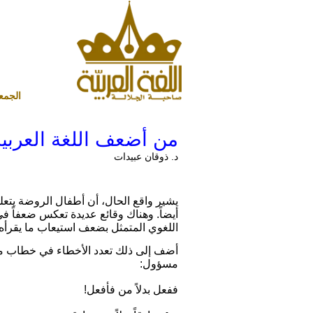
الجمعة 7 أغسطس 2026 ميلادي - 22 صفر 1448 هجري
من أضعف اللغة العربية
د. ذوقان عبيدات
يشير واقع الحال، أن أطفال الروضة يتعلمون
أيضاً. وهناك وقائع عديدة تعكس ضعفاً في
اللغوي المتمثل بضعف استيعاب ما يقرأه ط
أضف إلى ذلك تعدد الأخطاء في خطاب معل
مسؤول:
ففعل بدلاً من فأفعل!