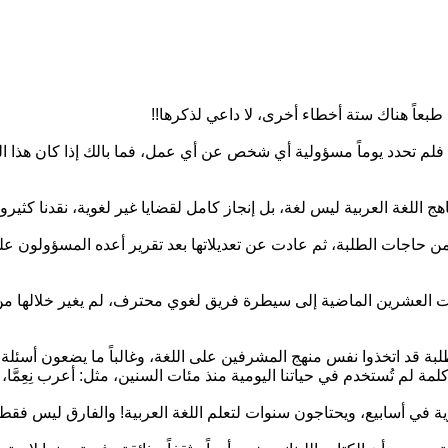
اً هناك ستة أخطاء أخرى، لا داعي لذكرها!!
لم تحدد يوماً مسؤولية أي شخص عن أي عمل، فما بالك إذا كان هذ
 من حاجات الطلبة، ثم عادت عن تعديلاتها بعد تقرير أعده المسؤولون ع
ات العشرين الماضية إلى سيطرة فريق لغوي محترف، لم يغير خلالها م
ة قد اتخذوا نفس منهج المشرفين على اللغة، وغالباً ما يضعون أسئلة
م تُستخدم في حياتنا اليومية منذ مئات السنين، مثل: أعرب نِعِمَّا، وبَخٍ
ية في أسابيع، ويحتاجون سنوات لتعلم اللغة العربية! والفارق ليس فقط 