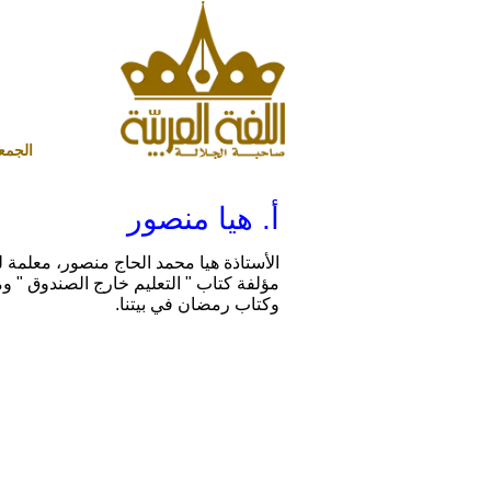
الجمعة 7 أغسطس 2026 ميلادي - 22 صفر 1448 هجري
أ. هيا منصور
الأستاذة هيا محمد الحاج منصور، معلمة لغ
مؤلفة كتاب " التعليم خارج الصندوق " وم
وكتاب رمضان في بيتنا.