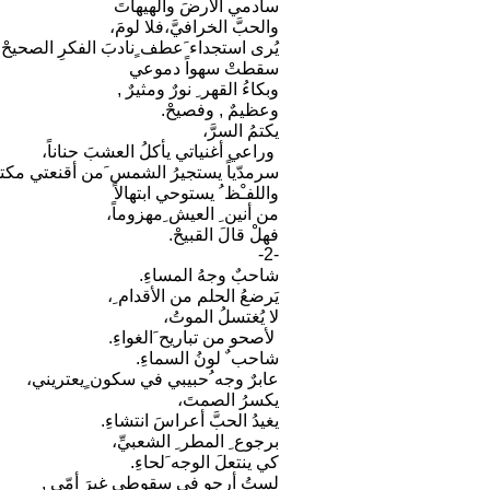
سأدمي الأرضَ والهيهاتَ
والحبَّ الخرافيَّ،فلا لومَ،
يُرى استجداء َعطف ٍنادبَ الفكرِ الصحيحْ.
سقطتْ سهواً دموعي
وبكاءُ القهر ِ نورٌ ومثيرٌ ,
وعظيمٌ , وفصيحْ.
يكتمُ السرَّ،
وراعي أغنياتي يأكلُ العشبَ حناناً،
سرمدّياً يستجيرُ الشمس َمن أقنعتي مكتئب
واللفـْظ ُ يستوحي ابتهالاً
من أنين ِ العيش ِمهزوماً،
فهلْ قالَ القبيحْ.
-2-
شاحبٌ وجهُ المساءِ.
يَرضعُ الحلم من الأقدام ِ،
لا يُغتسلُ الموتُ،
لأصحو من تباريح َالغواءِ.
شاحب ٌ لونُ السماءِ.
عابرٌ وجه ُحبيبي في سكون ٍيعتريني،
يكسرُ الصمتَ،
يغيدُ الحبَّ أعراسَ انتشاءِ.
برجوع ِ المطر ِ الشعبيِّ،
كي ينتعلَ الوجه َلحاءِ.
لستُ أرجو في سقوطي غيرَ أمّي ,