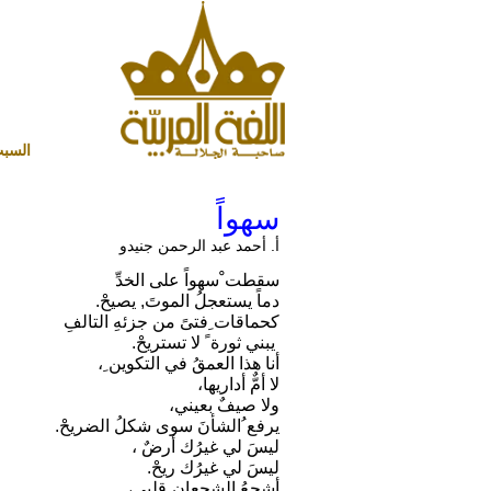
السبت 8 أغسطس 2026 ميلادي - 23 صفر 1448 هجري
سهواً
أ. أحمد عبد الرحمن جنيدو
سقطت ْسهواً على الخدِّ
دماً يستعجلُ الموتَ, يصيحْ.
كحماقات ِفتىً من جزئهِ التالفِ
يبني ثورة ً لا تستريحْ.
أنا هذا العمقُ في التكوين ِ،
لا أمٌّ أداريها،
ولا صيفٌ بعيني،
يرفع ُالشأنَ سوى شكلُ الضريحْ.
ليسَ لي غيرُك أرضٌ ،
ليسَ لي غيرُك ريحْ.
أشجعُ الشجعان ِقلبي،