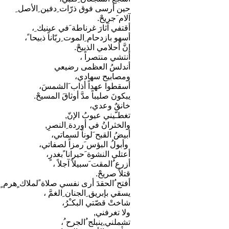
حين أرسى فوق ذرّات ِدفين ِالأصل ِ
آلام َجريحْ.
أقتفي آثارَ غرناطة َفي عينيك ِ،
أسهو بازدحام ِالموت ِربّاناً ذبيحا ً،
إنَّ أحلامي الذبيحْ.
أنتشي منتصراً ،
أندلسُ العظمى رضيعي
ومصابيح سهادي،
أسقطوا عهداً أذاب َالشمسَ،
يبكونَ صليباً مدَّ أوثاقَ المسيحْ.
خانقٌ وعدي،
تغطـّيني عيوبُ الإنّ,
والخثرانُ في أوردة ِالنصرِ,
أبيضُ القبح َلوناً لسماتي،
وأبولُ البؤس َرمزاً لصفاتي،
أعتلي النشوة َحيرانا ًبغدرٍ،
أزرع ُالمقت َسبيلاً آجلاً ،
قتلاً صريحْ.
أفتح ُالحقدَ أرى نفسي صلاة ًلملاك ٍهرم ٍ،
يسقي بإبريق ِالجنان ِالغمَّ ،
شاختْ قصّتي البكـْرُ،
ولا تغرفني,
تشملني,ينبلج ُالجرح ُ،