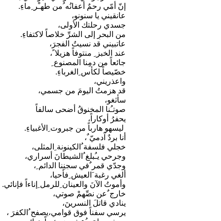
إنّ أمّي رحمٌ أعفانُه ُمن طهـْر ِماءِ.
عانقيني يا سنونو،
جسدي رحلتك الأولى،
من البحرِ إلى الشرِّ خلاصاً لاكتفاءِ.
عاتبيني قد نسيتُ الفجرَ،
عند الخبز ِ منتوفاً هزيلا ً،
جائعاً من دمِنا المصنوع ِ
خصّيصاً لكأس ِالغرباءِ.
واعذريني،
قد هزمتُ اليومَ من جسمي،
سأثغو،
صوتـُنا المخنوقُ أضحى سالفاً
يحفرُ أوكاراً،
ليسهو هارباً من جبروت ِالأغبياءِ.
أنا بردٌ آدميّ ٌ،
خجلي فلسفة ُالكينونة ِالمثلى،
وجرحي يـُبلغ ُالشيطانَ أسراري،
وجدّي قمر ٌفي سجنِنا الدائم ِ،
ألغي رغبة َالعيش ِفأحيا،
وأموتُ الآنَ والعينان ِللرمل ِإناءاً فإنائي.
خارج ٌعن نصِّهمْ صوتي،
ينادي قاتلَ النسرينَ،
يرسي سفناً فوق قوامي،يصفح ُالكفرَ ،