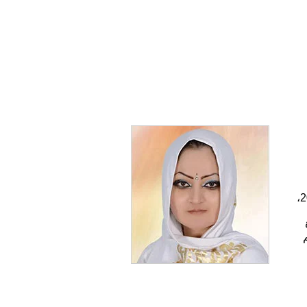
اللغة الكازاخية ، ثم درست الموسيقى قسم دمبرا 5 سنوات، بعدها حصلت على شهادة حقوق. أسلمت عام 2000،