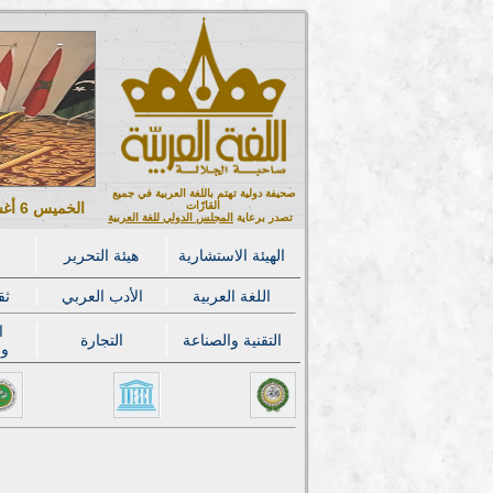
صحيفة دولية تهتم باللغة العربية في جميع
القارّات
الخميس 6 أغسطس 2026 ميلادي - 21 صفر 1448 هجري
تصدر برعاية
المجلس الدولي للغة العربية
الهيئة الاستشارية
هيئة التحرير
اللغة العربية
الأدب العربي
ثق
ا
التقنية والصناعة
التجارة
وا