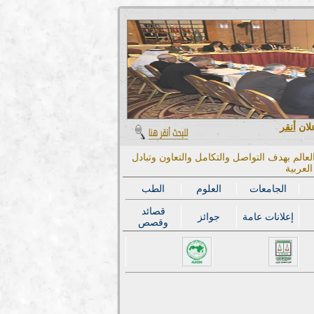
علان
أنقر
عالم بهدف التواصل والتكامل والتعاون وتبادل
لعربية
الجامعات
العلوم
الطب
قصائد
إعلانات عامة
جوائز
وقصص
المؤتمر الدول