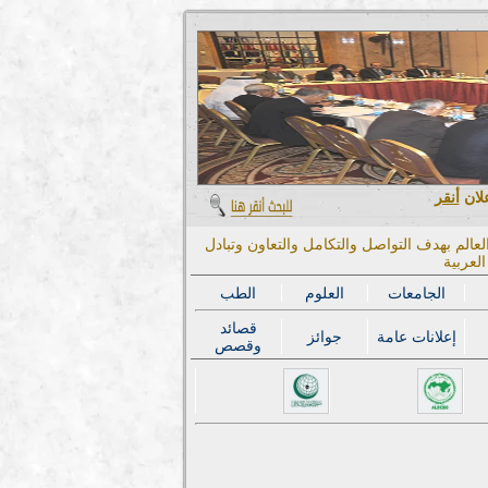
علان
أنقر
عالم بهدف التواصل والتكامل والتعاون وتبادل
لعربية
الجامعات
العلوم
الطب
قصائد
إعلانات عامة
جوائز
وقصص
المؤتمر الدول