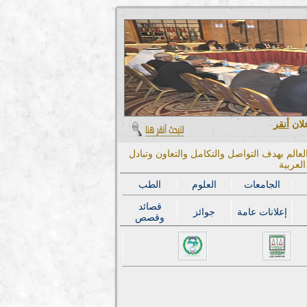
علان
أنقر
عالم بهدف التواصل والتكامل والتعاون وتبادل
لعربية
الجامعات
العلوم
الطب
قصائد
إعلانات عامة
جوائز
وقصص
المؤتمر الدول