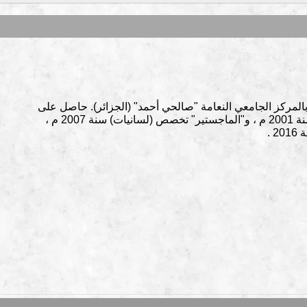
المركز الجامعي النعامة "صالحي أحمد" (الجزائر). حاصل على
الليسانس" تخصص (لغة عربية وآدابها) سنة 2001 م ، و"الماجستير" تخصص (لسانيات) سنة 2007 م ،
 .