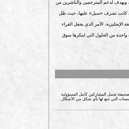
لشارقة الدولي للكتاب بدعم من صاحب السمو حاكم الشارقة، صندوق -منحة الترجمة- الذي تأسس في 2011، ويهدف لدعم المترجمين والناشرين من
التي كانت تشرف «سيل» عليها، حيث ظل
 الإنجليزية، الأمر الذي يجعل القراء
واحدة من الحلول التي ابتكرها سوق
صحيفة تحمل المشاركين كامل المسؤولية
سات التي تتبع لها بأي شكل من الأشكال.