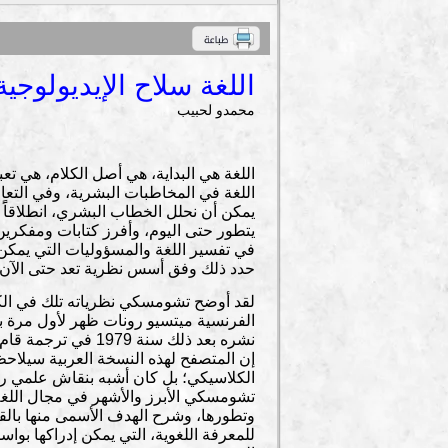
اللغة سلاح الإيديولوجية 
محمدو لحبيب
اللغة هي البداية، هي أصل الكلام، هي تع
اللغة في المخاطبات البشرية، وفي التعا
يمكن أن نحلل الخطاب البشري، انطلاقاًَ 
يتطور حتى اليوم، وأفرز كتابات ومفكري
في تفسير اللغة والمسؤوليات التي يمكن 
حدد ذلك وفق أسس نظرية تعد حتى الآن من
لقد أوضح تشومسكي نظرياته تلك في الكتاب
نشره بعد ذلك سنة 1979 في ترجمة قام بها بالتعاون مع تشومسكي نفسه جون فرتيل.
إن المتصفح لهذه النسخة العربية سيلاحظ أ
الكلاسيكي؛ بل كان أشبه بنقاش علمي رص
تشومسكي الأبرز والأشهر في مجال اللغة 
وتطورها، وشرح الهدف الأسمى منها بالقو
للمعرفة اللغوية، التي يمكن إدراكها بو