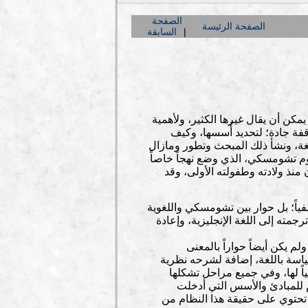
الصفحة
الصفحة الرئيسة
السابقة
مكن أن يقال غيرها الكثير، ولأهمية
فة جادة؛ لتحديد أُسسها، وكيف
لغة، ونشأ ذلك المبحث وتطور ومازال
وم تشومسكي، الذي وضع نهجاً خاصاً
نذ ولادته وطفولته الأولى، وقد
فياً؛ بل حوار بين تشومسكي واللغوية
ية درجة أن قرر البنتاجون ترجمته إلى اللغة الإنجليزية، وإعادة
م يكن أيضاً حواراً بالمعنى
ياسة باللغة، إضافة لشرحه نظرية
اً لها، وفي جميع مراحل تشكلها
م للمبادئ والأسس التي أدخلت
 تحتوي على حقيقة هذا النظام من