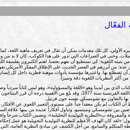
الفعّال
بيره الأولي، كل تلك مقدمات يمكن أن تقال في تعريف ماهية اللغة، كما ي
ملات، وحتى في الصراعات التي تدور على هذا الكوكب، كان لا بد من وق
من بنيته اللغوية؛ كي نستطيع أن نفهم بعضنا. اهتم الكثيرون بفلسفة ال
ن عدة؛ من أبرزهم في العصر الحديث على الإطلاق المفكر الأمريكي نع
أن تضطلع بها، واعتبرها مؤسسة بأدوات موهبة فطرية داخل كل إنسان م
 أكثر النظريات اللغوية دقة وتميزاً.
 الذي بين أيدينا وهو «اللغة والمسؤولية»، وهو ليس كتاباً سردياً وص
الفرنسية ميتسيو رونات ظهر لأول مرة باللغة الفرنسية سنة 1977، وقد بلغ من الأهم
ن الكتاب لم يكن معقداً جداً على مستوى التعبير اللغوي عن الأفكار، ول
ين بين تشومسكي وميتسيو، وتناول أفكاراً عديدة من بينها علاقة الس
والمعروفة ب«النظرية التوليدية التحليلية»، وتضمن الكتاب شرحاً وافي
ل: «لقد كان الهدف الأعظم للنظرية التوليدية التحويلية هو عمل إحكا
اسطة المتكلم والسامع، من أجل الكشف عن مبادئ النظرية العامة، التي