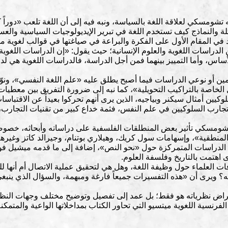
مسكي لعلاقة اللغة بالسياسة، ونبه فيه إلى أن اللغة تلعب «دوراً ك
لة والنماذج كيف تستخدم اللغة في تبرير الإيديولوجيات السياسية والعس
د في المقام الأول على الفكرة والبراعة في صياغتها في قوالب لغوية مؤ
 الدراسات اللغوية والعلوم الإنسانية؛ حيث يقول: «إن الدراسات اللغوية
الأساس، وأما التمييز بينهما فمن أجل الدراسة، فالدراسات اللغوية هي ل
ن أو نوعي الدراسات فيما أصبح يطلق عليه «علم اللغة النفسي»، ونوّ
خاصة بالتراكيب التحويلية»، كما نبه إلى ضرورة التفريق بين معطيات
وكيين أمثال سيكنر وبياجيه، الذين يرى أنهم تحركوا بعيداً عن الاقتباسا
تجارب السلوكيين في علم النفس، فثمة خداع كبير من تقنيات التجارب، أ
تشومسكي تأثير بعض المنطلقات الفلسفية على دراساته وأبحاثه، خصوص
لمنطقية»، وإسهامات سول كريك، وهيلاري بوتنام، وجيرالد كاتز وغي
ب الدراسات المتمركزة حول «نحو النص»، إضافة إلى ما قدمه ميشيل فوك
اهتمت بالتاريخ وفلسفة العلوم.
ت العلماء حول وظيفة اللغة، وهل هي لتحقيق عملية الاتصال أم أنها لل
اته؟ ويرى أن «هذه التفسيرات جميعاً فارغة ومبهمة، والسؤال الذي ينب
اض نظرياته هو فقط؛ بل عمد إلى تفصيل وتوضيح مختلف وجهات النظر 
 الفرنسية اللغوية ميتسيو التي تحاور الكتاب بمداخلاتها الواعية والمتم