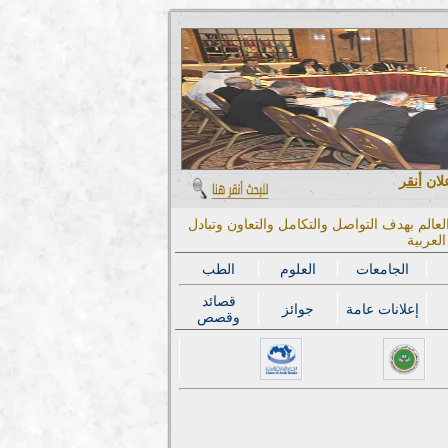
علان
أنقر
عالم بهدف التواصل والتكامل والتعاون وتبادل
لعربية
الجامعات
العلوم
الطب
قصائد
إعلانات عامة
جوائز
وقصص
المؤتمر الدولي ال