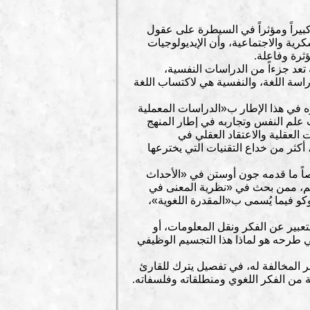
بيراً ومؤثراً في السيطرة على عقول
كرية والاجتماعية، وأن الإيديولوجيات
ثرة وفاعلة.
 تعد جزءاً من الدراسات النفسية،
دراسة اللغة، والنفسية هي لاكتساب اللغة
ه في هذا الإطار ب«الدراسات المعملية
 علم النفس وتجاربه في إطار المنهج
ت العقلية والاعتقاد العقلي في
كثر من خداع التقنيات التي يخترعها
اً ما قدمه جون أوستن في «الأحداث
رهم، ممن بحث في «نظرية المعنى في
و فيما يُسمى ب«المقدرة اللغوية»،
تعبير عن الفكر ونقل المعلومات، أو
غي طرحه هو لماذا هذا التجسيم الوظيفي
المخالفة له، في تفصيل يترك للقارئ
كنة من الفكر اللغوي ومنطلقاته وفلسفاته.