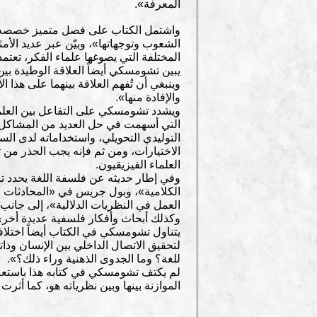
المعرفة».
واشتمل الكتاب على فصل متميز خصصه تشو
الشعوب وتوجهاتها»، وبيّن عبر عديد الأمث
المختلفة التي يصوغها علماء الفكر، تعتم
يبين تشومسكي أيضاً العلاقة الوطيدة بين
وينبغي أن تُفهم العلاقة بينهما على هذا 
والإفادة منها».
ويشدد تشومسكي على التفاعل بين العلمي
التي أسهمت في حل العديد من المشاكل ال
التوليدي التحويلي، واستخداماته لدى السل
الاختيارات، ومن ثم فإنه يجب الحذر من 
العلماء الفيزيقيون.
وفي إطار حديثه عن فلسفة اللغة يحدد 
الكلامية»، وبول جريس في «المحادثات ا
العمل في النظريات الدلالية»، إلى جان
وكذلك أبحاث وأفكار فلسفية عديدة أخرى 
يتناول تشومسكي في الكتاب أيضاً اختلافا
لتحقيق الاتصال الداخلي بين الإنسان وذ
للغة؟ وما الجدوى الذهنية وراء ذلك؟».
لم يكتف تشومسكي في كتابه هذا باستعر
الموازنة بينها وبين نظرياته هو، كما أثرت