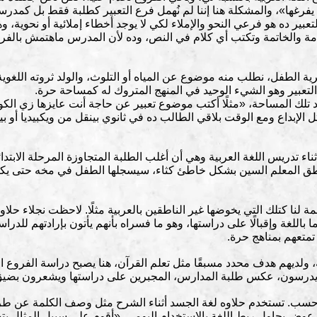
غها»، والمشكلة هنا إننا لم نُهمل فرع التعبير كطلبة فقط بل كمدرسي
بير ده هو فرعي النحو والإملاء لكي لا يوجد أخطاء إملائية أو نحوية،
دمة والخاتمة وتكتب أي كلام في النص، وده لأن المدرس ماهتمش بالفر
رية الطفل، نطلب منه موضوع عن المياه أو التلوث، والولد ثروته اللغو
التعبير وهو الشيء الوحيد في المنهج المتروك له كمساحة حرة.
ك المساحة، «مثلًا أكتب موضوع تعبير عن حاجة أنت عايزها زي الكورة أ
تل الإبداع ومع الوقت بلاقي الطالب ده في ثانوي بينقل من ويكبيديا أ
ناء تدريس اللغة العربية وهي أن أغلب الطلبة المتجاوزة المرحلة الابتدائي
 نطق المعلم السين بشكل خاطئ كثاء، سيسجلها الطفل في مخه حتى يكب
مة لنا كتلك التي يخوضها غير الناطقين بالعربية مثلًا. لاحظت نجلاء حل
ا باللغة وإقبالًا على دراستها، وهو ما فسراه بأنهم يأتون بإرادتهم للدرا
متعهم بمناهج حرة.
، ولديهم هدف محدد مسبقًا مثل تعلم القرآن، هنا يصبح دراسة الفروع ا
يدرسون، عكس طلبة المدارس، المجبرين على دراستها ويشعرون بضيق 
وحسب. تستخدم حلاوه لغة الجسد أثناء الشرح مثل وصف الكلمة عن طريق 
ا عوض يحاول ربط اللغة بالاستخدام اليومي. «أقوم على سبيل المثال بت