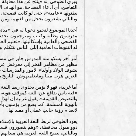
ويرى الطوخي إنه «ينتج عن هذا محاولة دا
التفاصح، أي ادعاء الفصاحة، هو الهدف ا
يظنونها «عامية»، حتى لو كانت فصيحة، 
وبالتالي يشعرون بخجل من لغتهم، ومن أ
أخذنا الموضوع لتجمع دعونا له في «مد
مدرسون وطلبة وكتاب ومترجمون. تحدث في
الفصحى والعامية وإشكاليتها. «تعليم الع
له التنويعات العامية اللي الناس بتتكل
أمر آخر يشكو منه المدرس جابر في مسألة 
مظهر من مظاهر الفخر إني معرفش عربي، 
بشوف الولاد وأولياء الأمور والمدرسات حت
العربي هرب مننا وماتعلمنهوش. التاريخ بتا
أما غربية، فهو لا يؤمن بجدوى ربط اللغة
«فيه ناس تدافع عن اللغة كموقف هوية، 
والنصوص القديمة». يقول غربية إن لهذا
بالهوية المسلمة، كما يضع من يؤمنون بأه
لانعدام رؤية جانب عملي أو مفيد لها.
يعود الطوخي لربط اللغة العربية بالإسل
ذوو ميول محافظة، «وهم يتصورون قسم اللغ
وبالتالي، تصبح اللغة العربية هي ميدانهم ا