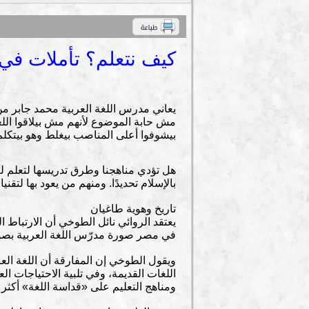
كيف نتعلم؟ تأملات في من
يعاني مدرس اللغة العربية محمد جابر من 
مش حابة الموضوع لأنهم مش بيلاقوا الل
بيشوفوا أعلى المناصب بيغلط وهو بيتكلم
هل تؤدي مناهجنا وطرق تدريسها لتعلم لغتن
بالإسلام تحديدًا. ومنهم من يعود بها لتقن
تاريخ وهوية طاغيان
يعتقد الروائي نائل الطوخي أن الارتباط ال
في مصر صورة مدرّس اللغة العربية بصو
ويقول الطوخي إن المفارقة أن اللغة العر
اللغات القديمة، وفي تلبية الاحتياجات ال
ومناهج التعليم على «قداسة اللغة» أكثر