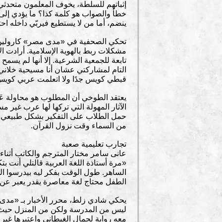
إثباتهم للسلطة، يخوف المعلمون متحدثي ال
خطأ والصواب هو كلمة كذا؟ ما يؤدي إلى 
ينضم، أما من لا يستطيع فيربّي داخله احتق
تحكي الصحفية في «مدى مصر» كارولين كا
مشكلات ربط بالهوية الإسلامية. أرادت ا
تابعة للجمعية الشرعية. إلا أنها لم يسمح
التام لمشاركتي عشان أنا مسيحية خلاني
قبطي كويس جدًا ولا اتعلمت عربي كويس 
يعتقد الطوخي أن المطلوب هو محاولة عَلْم
الآثار المهولة التي تركها لها عرب غير 
حمل الطلاب على التفكير بشكل طبيعي في
من السماء وقت نزول القرآن.
تجارب تعليمية صعبة
عانى سامر مختار المترجم والكاتب أثناء
«مرة أستاذة اللغة العربية قالتلي أنت بت
الساهر. طول الوقت بفكر ليه بيدرسوا 
الطفل محتاج لغة معاصرة يقدر يعبر عن 
يحكي شادي زلط، محرر الأخبار بـ «مدى مص
ليس من المدرسة ولكن من المنزل حيث ك
معه رواية لجمال الغيطاني واعتبرها غير ل