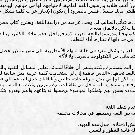
وأحدهم يريد الشراء منها». في حالة عوض٬ أغلب طلابه يدرسون اللغة العامية، لاحتياجهم لها في ح
لبتي بذلك سعيدًا، فليس بالضروة أن يكون الإنجاز إعراب كلمة بشكل 
ة. «يأتي الطالب لي ويحدد غرضه من دراسة اللغة، ويقترح كتاب معين 
تاب لكن بالاتفاق معه».
ولوجيا وتدريسها باللغة العربية كمدخل لحل تعقيد علاقة الكثيرين بالل
د ذاتها لاعتبارها أداة للتعلم.
 العربية بشكل مفيد في خانة المهام الأسطورية اللي مش ممكن تحصل
اماتي من التكنولوجيا بالعربي ولا لأ؟»
ا زالت مستمرة ولكنه يلمس أن خلافًا للسائد، تعليم المسائل التقنية بال
بالبعد تجاهها. «الناس فاهمة إني لو استخدمت كلمة عربية مش شايعة 
نية لكن لو إنتي مش عارفة حاجة خالص وأنا قلتلك خدي البتاعة اللي
رفاها بأسماء إيه. لما ندخل في نقاشات مرة ومرتين وتلاتة مع الناس 
غريب ده بحس أنهم بيتملكوا الموضوع ويحسوا أنه بتاعهم وأنهم بيقدروا يت
 لتعلم اللغة.
ية بين اللغة وتطبيقها في مجالات مختلفة
مش الاختلاف حول هذه الهوية.
 قابلة للتطور والتغيير.