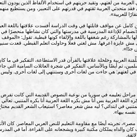
عربية من لغتهم، وتقيد حريتهم في استخدام الألفاظ الذين يودون التعبير
فقد متحدثي العربية ثقتهم في قدرتهم على التعبير، ومن يستطيع منهم
ارًا للعربية».
مل عن مواقف قابلتها في وقت الدراسة أفسدت علاقتها باللغة العربية
لانضمام للإذاعة المدرسية في مدرستها والتي كان نشاطها منحصرًا في 
 لها بالمشاركة رغم شغفها باللغة والإلقاء كونها قبطية. تقول: «الموقف
 مش عايزة اعرفها. مش لغتي فعلًا وحاولت اتعلم القبطي. قعدت سنين
جدًا».
َنة العربية وخلخلة علاقتها بالقرآن قدر الاستطاعة، التفكير في ما كا
مسلمين، ثم أيضًا وبالأساس، التفكير في شجرة العائلات السامية التي جا
 لغتهم: هي جاءت من لغات أخرى وستنتهي إلى لغات أخرى. وليس كما هو
 مراحل تعليمه في سوريا من نوعية النصوص القديمة التي كانت تفرض عل
كره اللغة العربية بس أنا مش بكره اللغة العربية أنا بكره المتنبي. تعا
المتنبي في ابتدائي؟ ليه مش شعر معاصر؟ استيعاب الشعر القديم محت
نفسه بيها».
ر»، تجربته أيضًا مع مقاومة التعليم للنص العربي المعاصر. كان الأثر ا
ان والداه يملكان مكتبة كبيرة ويشجعانه على القراءة. أما في الم
ائقة.