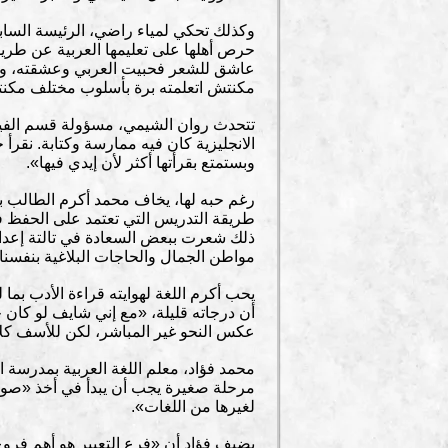
وكذلك تحكي لمياء راضي، الرئيسة السابقة 
حرص أهلها على تعليمها العربية عن طري
عاشق للشعر فحبيت العربي وعشقته، وب
مكنتش اتعلمته برة بأسلوب مختلف مكن
تتحدث روان الشيمي، مسؤولة قسم الفيد
الانجليزية كان فيه ممارسة وكتابة. نقرأ
وبستمتع بقرأتها أكثر لأن إيدي فيها».
رغم حبه لها، يخاف محمد أكرم الطالب بم
طريقة التدريس التي تعتمد على الحفظ ف
ذلك شعرت ببعض السعادة في تالتة إعدادي
مواطن الجمال والحاجات البلاغية بنفسنا 
يحب أكرم اللغة لهوايته قراءة الأدب بما
أن درجاته قليلة، «مع إني شايف لو كان 
عكس النحو غير المباشر، لكن للأسف كلاهما
محمد فؤاد، معلم اللغة العربية بمدرسة 
مرحلة صغيرة يجب أن يبدأ في أخذ «صوتيا
لغيرها من اللغات».
يضيف فؤاد أن «فرع التعبير هو أهم فروع