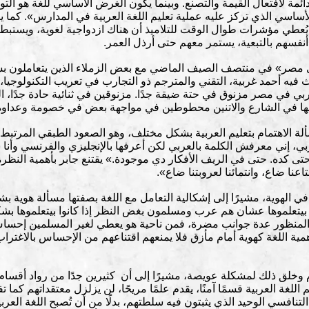
ئمة لافتعال القيمة والتصنع. وبينما يكون الغرض الأساسي للغة هو التو
لأساسي الذي تركز عليه عملية تعليم اللغة العربية في المدارس». كما
يُعطي مؤشرات طوال الوقت للتلاميذ أن هناك ازدواجية لغوية، ويستبط
نفسهم بالتبعية، يستمر معهم حتى أرذل العمر.
ى مصر» في منتصف الصيف الماضي مع بعض الزملاء الذين يتعاملون بشك
ه أحمد غربية، التقني والمترجم ذو التجارب في تعريب التكنولوجيا، 
ربي في مصر مزنوق في حتة ضيقة جدًا. مزنوقين في ثنائية حادة جدًا، ا
م بيها في الشارع والاتنين محطوطين في مواجهة بعض في خصومة وعداوة
الاهتمام بتعليم العربية بشكل مختلف، وهو الصعود الطبقي المرتبط بال
إني معرفش الكلمة بالعربي لكن أعرفها بالإنجليزي والفرنسي وأنا 
ى كده. حتى في الريف الأفكار دي موجودة.» يقتنع جابر بأهمية النظرة إلى
عنا ضاع، وانتمائنا لعروبتنا ضاع».
 في الهوية، مشيرًا إلى إشكالية التعامل مع اللغة بصفتها مسألة هوية ب
بيتعلموها عشان هم عرب ومسلمون بغض النظر إذا كانوا بيتعلموها بش
 المنظور عدة جوانب مضرة، فمن ناحية هو يعطي لغير المسلمين إحساس 
مية اللغة كهوية أمام مأزق فلا يمنعهم اقتناعهم من الإحساس بالاغتراب
ام وخلق ذلك لمشكلة عويصة، مشيرًا إلى أن كثيرين جدًا من رواد أقسام
ة العربية قسمًا آمنًا، يقدم علمًا مريحًا، لن يزلزل معتقداتهم كما ت
لتنافسي الوحيد الذي يثبتون فيه سلطتهم، بدلًا من أن تُصبح اللغة العربية