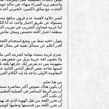
التحدث مع سائق تاكسي، «يُخبرني أحد ط
تُشير حلاوه لأهمية عدم فرض مناهج محدد
مستواه عن طريق اختبار وأٌحدد له أنا الك
أما غربية فيحاول التجريب في تعريب التكن
منطقة اعتبار اللغة تخصص ومحل نقاش في ح
يقول: «فيه نمط من وضع استخدام اللغة
أقدر أتكلم عن مسائل تقنية في مجال اهتم
يجزم غربية بنتيجة نهائية لتجربته التي م
ولا يتقنون لغة عربية يزيل من شعورهم 
مفهومة بس ده بفرض إنك عارفها بلغة تا
اسمها تفاحة بغض النظر الناس التانية ع
المقاومة الأولى بتاعة ياه إيه الكلام ال
من هنا نحلم:
أن يكون هناك نصوص أكتر معاصرة تستخدم
أن يتم الربط المباشر في العملية التعليم
أن نكتب أكثر.
أن تحرر اللغة من ثقل الهوية الذي قد يه
أن تحرر اللغة من قدسيتها وتعلمها كوسيلة