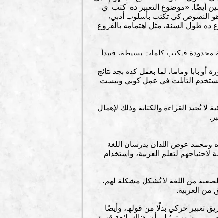
ن أيضًا. «موضوع التعبير ده أكتب أي
 وهو النصوص كي تكتب بأسلوب أدبي،
ع ده طول السنة، مثل اهتمامه بالفروع
ية محدودة فيكتب كلمات بسيطة، فيبدأ
و بابا وماما، لما بعمل كده بجد نتائج
و بيستخدم التابلت في عمل كوبي وبيست
ة لا تُجيد القراءة والكتابة وذلك لإهمال
ر.
اوه ومحمد عوض اللذان يدرسان اللغة
سة لاحتياجهم لتعلم العربية، واستخدام
لصعبة من اللغة لا تُشكل مشكلة لهم،
من العربية.
تعبير حركي بدلًا من قولها، وأيضًا
صميم مشهد تمثيلي أن هناك بائعة قهوة