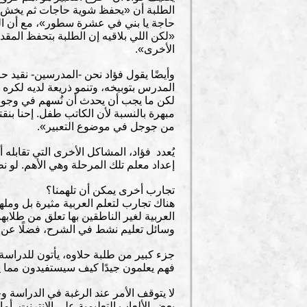
الطلبة أن «يحفظ شوية حاجات ثم يخش يفر
حاجة يا بني في عشرة سطور»، مع أن التع
«لكن اللي بلاقيه إن الطلبة بتحفظ المق
الأخرى».
وأيضًا يقول فؤاد نحن -المدرسين- نقيد ح
المدرس بتوبيخه، وتنمو ذريعة لديه لكره 
لكن ما يجب أن يحدث أن نُسهم في وجود تل
مبهرة بالنسبة لأن الكاتب طفل. إحنا بنق
من جوجل في موضوع التعبير».
يُعدد فؤاد، المشاكل الأخرى التي تقابله أث
إعداد معلم تلك المرحلة وهي الأهم. لو
تجارب أخرى يمكن أن تلهمنا؟
هناك تجارب لتعلم العربية مثيرة بل ومله
العربية لغير الناطقين بها تعلق من طلابهم
وسائل تعليم نشط في الشرح، فضلًا عن ت
جزء كبير من طلبة حلاوه، يأتون للدراسة
فهم يعلمون جيدًا كيف سيستفيدون مما 
لا يتوقف الأمر عند الرغبة في الدراسة 
بعض الألعاب التعليمية على الإنترنت، أم