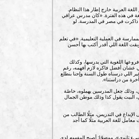
للغة العربية خارج إطار هذا النظام.
للغة في هذه الفترة. «كان مدرس عراقي
ذاكرت في مصر في المدرسة. لو
رسة في العملية التعليمية. «في تعلم
وبقت اللغة اللي أقدر أكتب بها أحسن
روعها اللغوية التي يدرسها، وكذلك
ي عشان أفضل فاكره لازم أفهمه، رغم
ر اللي درسناه طول السنة وإحنا بنطلع
أخرة من دراستنا».
وي، وذلك جعل المدرسين يهملوه، خاصًة
ي، البيت يقول كذا وذلك موطن الجمال
الإبداع في التدريس، مثلًا الطالب من
امل للغة العربية مثلًا كما أجد
شيء ثانوي»، موضحًا: أصبح المفهوم لدى