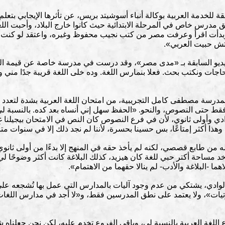
للخدمة العربية بوكالة أنباء أسوشيتد بريس، عن تأثرها الإيجابي بتعلم ا
ق مدرس خاص في المرحلة الابتدائية حيث كانوا خارج البلاد، وأحبت ا
دأت اقرأ وعرفت مصر من كتب نجيب محفوظ وغيره، واعتقد لو كنت 
تش حبيت العربي».
يو السابقة بـ «مدى مصر»، وقد درست في مدرسة خاصة عن قيمة المما
 حاجات ونكتب بحث. فعلا بنمارس اللغة. وده خلى اللغة قريبة جدًا مني 
درسة مصطفى كامل التجريبية، من امتحان اللغة العربية بشدة لتعدد ف
قط حتى النصوص، والنحو. «الحفظ سهل إني أنساه بعد كده. بالنسبة ل
 وأولى ثانوي، لأن في فرع النصوص كان النص في الامتحان بيجيلنا غي
وهذا أكثر إمتاعًا، بس حسينا بحسرة، لأننا لم نجد ذلك إلا في سنوات مت
 له من طابع قصصي، لكنه لم يأخذ حقه في المنهج إلا بدءًا من أولى ثان
خد مساحة أكتر حبي للغة كان هيزيد، كذلك البلاغة كانت أكثر وضوحًا ل
 -البلاغة والأدب- لم ينالا حقهما من الاهتمام».
الوادي، يشتكي من عدم وجود آليات بالمدارس التي عمل بها تُشجعه على 
ت»، ولا يعتمد على نطق المدرسين فقط، و«لا أجد في مدارس اللغات مع
 اللغة العربية بالنسبة لي، وباقي الفروع تخدم عليه، لكن نحن جعلناه 