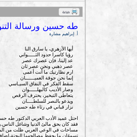
طه حسين ورسالة التنو
أ. إبراهيم مشارة
أيها الأزهري، يا سارق النا
رؤيا كاسرا حدود الثـــــواني
عد إلينا، فإن عصرك عصر
عصر ذهبي ونحن عصر ثان
ارم نظارتيك ما أنت أعمى
إنما نحن جوقة العميــــــان
سقط الفكر في النفاق السيـاسي
وصار الأديب كالبهلـــــوان
يتعاطى التبخير، يحترف الرقص
ويدعو بالنصر للسلطــــان
نزار قباني في رثاء طه حسين
فقد كان بحق مالئ الدنيا وشاغل الناس
مساحات في الوعي العربي ظلت من المسل
تسوغان ما يحفظ مصالحهما البحتة،إضافة