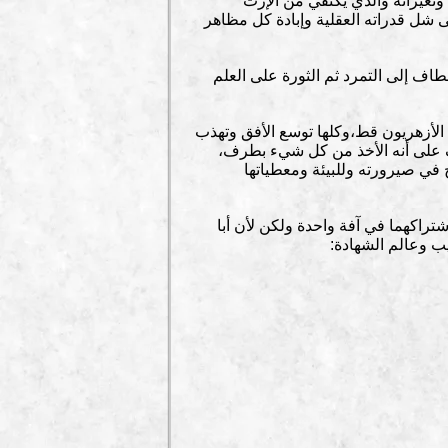
 وتغيراته والذي يكتفي من الإرث
 شل قدراته العقلية وإبادة كل مظاهر
اف إلى التمرد ثم الثورة على العلم
 الأزهريون قط،وكلها توسع الأفق وتهذب
لف على أنه الأخذ من كل شيء بطرف،
 في صيرورته وللبيئة ومعطياتها
تراكهما في آفة واحدة ولكن لأن أبا
ب وعالم الشهادة: