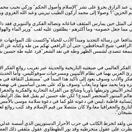
عبد الرازق يجرؤ على نشر "الإسلام وأصول الحكم" وزكي نجيب محمود 
 الحزين"؟ وصولا إلى محمد أركون الطيب تيزيني وعبد الله العروي وب
المثل حين يمارس المثقف قناعاته ونضاله الفكري والتنويري فقد دافع
ني مما جعل خصومه- وما أكثرهم - يطلقون عليه لقب "وزير الماء والهواء
افعا عن رسالة التجديد ومبدأ"الأدب للحياة"واكتست تلك المواجهات ع
ع الرافعي- شيخ المحافظين- حتى أن الرافعي تهكم من طه وكتابه عن ال
معة تتصدى لشمس الظهر وطه في نقد الشعر"فرد عليه طه حسين بقول
 الفكر العالمي في صيغتيه التاريخية والحديثة عبر تعريب روائع الفكر ال
قارئ العربي بهما في نظام الأثينيين ومسرحيات سوفوكليس، وأما الحدي
كر والأدب وسوف يعود إلى تأكيد هذا المبدأ في "مستقبل الثقافة في م
ره وما يحمد منها وما يعاب"وسوف يؤكد على بعدين أساسيين في نهضة م
 الأبيض وتربطها بأوربا وشائج من القرابة التجارية والفكرية والجغرا
الم المتنور المتحضر المبدع؟ لكن طه حسين لم يقبل قط بفك الرابطة
 الإنسانية قاطبة ،ليس في دعوته غلو كما في دعوة سلامة موسى بالأمس
اريخ والجغرافيا معا،ولا كان متنصلا من قيم الإسلام وقد كتب روائع 
لشيخان".
ياسي ولقد انخرط الكاتب في حزب الأحرار الدستوريين الذي أسسه عدلي ي
يطرت على عقول منخرطيه وقد نور الطهطاوي عقول مثقفي ذلك العصر