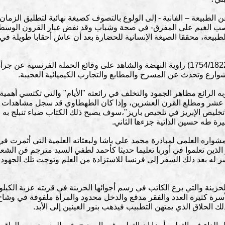
الطبيعة – الفانية - إلى الولوع بالتصوف كصيغة نهائية لتطليق الزما
-عاصب الغيم على المفرق- في صحة وشباب وقد نفض غبار القرون الوس
لطبيعة، محققا الصيغة الإنسانية للحضارة بعد أن عاش أحقابا طويلة في
ولقد سجل الشيخ عبد الرحمن الجبرتي(1754/1822) راوية النهضة والشاهد على وقائع الحملة ا
ارع وتحدث عن المسرح والمطابع والتجارب الكيميائية العجيبة.
 الرائع مظاهر الجمود والتخلف في رائعته "الأيام" والتي تكتسي أهمية
سع عشر ومطلع القرن العشرين، وإذا كان الطهطاوي قد سجل مشاهدا
خليص الإبريز في تلخيص باريز"،سوف يصبح ذلك الكتاب ضياء تنبلج به 
 طه حسين الذاتية جزءها الثاني.
شواره العلمي لمبادرة محمد علي باشا ولبعثاته العلمية التي أثمرت في ا
ذين تعلموا في أوربا تعليما حديثا كأحمد لطفي السيد مترجم فن الشعر 
بعد ذلك السفر إلى فرنسا للاستزادة من العلم وتوجت تلك الجهود ب
 الحزينة والتي برع الكاتب في رسم أجوائها الحزينة في قريته عزبة الكي
الأسرة كثيرة العدد والفقر مدقع والدخل محدود والمرأة ملفوفة في وشا
الحلاق الذي يمتهن التطبيب فيذهب بنور العينين إلى الأبد.