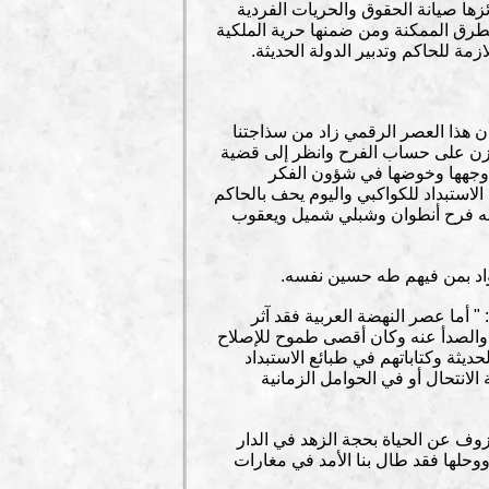
زها صيانة الحقوق والحريات الفردية
الطرق الممكنة ومن ضمنها حرية الملكية
مة للحاكم وتدبير الدولة الحديثة.
ن هذا العصر الرقمي زاد من سذاجتنا
لحزن على حساب الفرح وانظر إلى قضية
ف وجهها وخوضها في شؤون الفكر
لاستبداد للكواكبي واليوم يحف بالحاكم
 به فرح أنطوان وشبلي شميل ويعقوب
لرواد بمن فيهم طه حسين نفسه.
" أما عصر النهضة العربية فقد آثر
اب والصدأ عنه وكان أقصى طموح للإصلاح
يثة وكتاباتهم في طبائع الاستبداد
لانتحال أو في الحوامل الزمانية
زوف عن الحياة بحجة الزهد في الدار
وحلها فقد طال بنا الأمد في مغارات