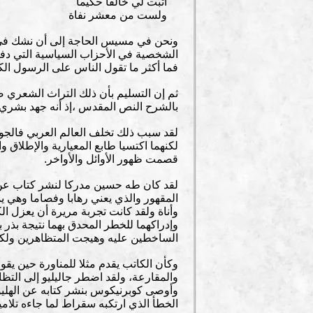
أثبت لي خالقا حكيما
ولست من معشر نفاة
ونحن في مسيس الحاجة إلى أن نشك في تر
الشخصية في الأحزاب السياسية التي دفع
فما أكثر ما تقول الناس على الرسول الكر
ثم إن التسليم بأن ذلك التراث الشعري 
بالشرح النص المقدس ،إذ أنه جهد بشري 
لقد سبب ذلك تخلف العالم العربي فالجوه
لكنهما اكتسيا طابع المعيارية والإطلاق و
قصمت ظهور الأوائل والأواخر.
لقد كان طه حسين مدركا لنشر كتاب عن 
المقهور والذي يعني رهابا وفصاما وهي يم
وأناة ولقد كانت تجربة مريرة أن يعزل ال
وإدراكهما للخطر المحدق بهما نتيجة بذر
الساخطين عليه وهيجت المتظاهرين ولكن 
وكأن الكاتب يقدم مثلا للمناورة حين يقو
والمقارعة، ولقد اضطر جاليليو إلى الت
وأوصى كوبرنيكوس بنشر كتابه عن الهليو
الخطأ الذي ارتكبه سقراط لما جاءه تلامي