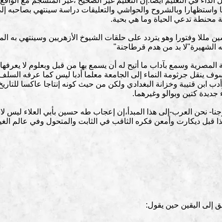
 الداء في التعليم أيضا.إن التعليم غير الصحيح ،غير المنسجم مع الواقع
 واستظهارا وبالشروح والحواشي والتعليقات دراسة سينتهي بصاحبه إلى
ثة محنطة تدعي الحياة وما هي بحية.
مللا وفتورا وهو يتردد على حلقات الشيوخ الأزهريين وسينتهي به المط
ه الشهيرة"لا بد من هدم قرطاجنة"
المصرية وسمع بآداب ما أتيح له أن يسمع بها من قبل وبعلوم لا يعرفها
سوف ينقل جرثومة النماء إلى الجامعة معلما أدبا ليس كما عرفه الس
دب ابن قتيبة وخزانة البغدادي ولكن من حيث كونه إنتاجا عاكسا للتاريخ
جديدة كتين وبوالو وغيرهما.
جنا- نحن العرب-إلى هذا المبدأ،إن إعجاب طه حسين بأبي العلاء ليس لاش
ذا قبل ديكارت وأمعن فكره الثاقب في الثابت والمتحول وفي عالم الغي
 إلى اليقين حين يقول: