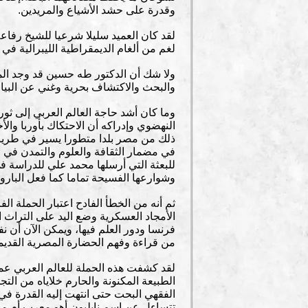
وقدرة على حشد الأشياع والمريدين.
لغم من ألغام الديمقراطية الليبرالية في
ولا شك أن الدكتور طه حسين قد وجد المناخ
والبحث والاكتشاف بحرية وغني عن البيان
النهضوي وإدراكه أن الاحتكاك بأوربا وا
ذلك من مصر بلدا متطورا يسير في طريق 
وشوارعها الفسيحة تماما كما فعل البارون هوسما
الأمجاد العسكرية وضع اليد على التراث
من قراءة وفهم الحضارة المصرية القديم
لقد كشفت هذه الحملة للعالم العربي عمق
الطبيعة المكنونة والحارم خلاياه من ال
الفقهي البحت حتى انتهت إليه القدرة ف
تتساءل عن اسم نابليون أهو معرب أم م