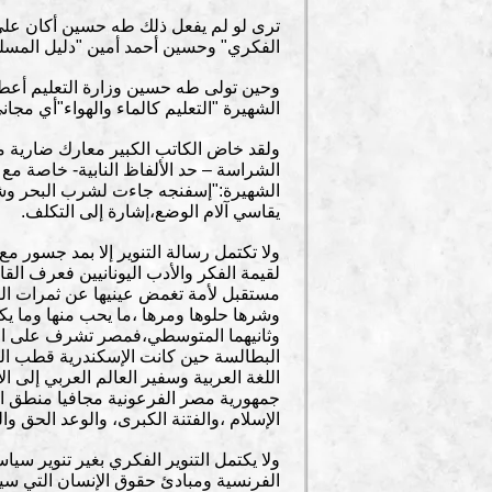
ترى لو لم يفعل ذلك طه حسين أكان علي 
الفكري" وحسين أحمد أمين "دليل المسلم
وحين تولى طه حسين وزارة التعليم أعطى 
الشهيرة "التعليم كالماء والهواء"أي مجا
ولقد خاض الكاتب الكبير معارك ضارية مد
الشراسة – حد الألفاظ النابية- خاصة م
الشهيرة:"إسفنجه جاءت لشرب البحر وش
يقاسي آلام الوضع،إشارة إلى التكلف.
ولا تكتمل رسالة التنوير إلا بمد جسور مع
لقيمة الفكر والأدب اليونانيين فعرف ال
مستقبل لأمة تغمض عينيها عن ثمرات الف
وشرها حلوها ومرها ،ما يحب منها وما يك
وثانيهما المتوسطي،فمصر تشرف على البحر
البطالسة حين كانت الإسكندرية قطب الع
اللغة العربية وسفير العالم العربي إلى
جمهورية مصر الفرعونية مجافيا منطق الت
الإسلام ،والفتنة الكبرى، والوعد الحق وا
ولا يكتمل التنوير الفكري بغير تنوير س
الفرنسية ومبادئ حقوق الإنسان التي س