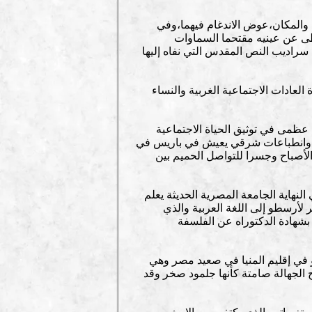
ن والمكان،عوض الاندغام فيهما،وفي
طى عن عينيه مقتحما السماوات
 سراديب النص المقدس التي نفاه إليها
لفرنسية عن جرأة العادات الاجتماعية الغربية والنساء
 عظمى في توثيق الحياة الاجتماعية
ت وانطباعات شرقي يعيش في باريس في
الأصباح وجسرا للتواصل الحميم بين
لنهاية الجامعة المصرية الحديثة يعلم
لأرسطو إلى اللغة العربية والذي
شهادة الدكتوراه عن الفلسفة
لو في إقليم المنيا في صعيد مصر وهي
ح الجهالة صامتة كأنها جلمود صخر وقد