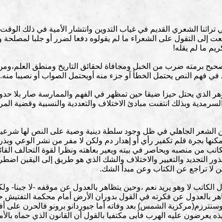
اثنا الشعري القديم في غياب التدوين وانتشار الأمية في ذلك الوق
ت إلى التقول على الشعراء ما لم يقولوه دفعا لضرر أو جلبا لمصلحة 
يم ما لم يقله!
صحيح برمته ضرب من الخبل ومجافاة لحقائق التاريخ ومنطق العلم،ومن 
في فهم النص يحتمل الخطأ آو جزء منه أويحتمل الصواب أو نصيبا منه.
ر الذي يحتل حيزا ضيقا حين تمظهر في الفهم والممارسة صار بلا حدود 
السرمدية وبذلك انتفىت مبادئ الاختلاف والتعددية والنسبية وقضية المرأ
الشعر الجاهلي في ظل وجود سلطة دينية وصية على النص لها شرعيتها
كنها بجرة قلم تكفير رأي أو إهدار دم ولكن لا مفر من نشر الوعي وبذر 
كاتب من منصبه ويحاصر في بيته ويعير بعاهته ونظرا لقوة التحالف القائ
 بذور التجديد والتغيير والاختلاف والشك الذي هو طريق إلى اليقين 
لا تراجع عن الكتاب وعن مبدأ الشك.
ل الكاتب لا وهو يريد نعم ،وحين يتظاهر بالعدول عن موقفه -لا جبنا- و
ظاهر بالعدول عن فكرته في القول بدوران الأرض أمام محكمة التفتيش 
سنترزم(مركزية الشمس) بعد وفاته أما جيوردانو برونو فالحرن على أف
ذه يعرضون عليه الهرب فأبى مكتفيا بالقول أن القانون الذي حماه بالأم