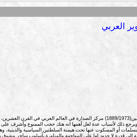
ير العربي
احتل عميد الأدب العربي الدكتور طه حسين(1889/1973) مركز الصدارة في العالم العربي في القرن العشرين،
.ويرجع ذلك لأسباب عدة لعل أهمها انه هتك حجب الممنوع وأشرف على
مات أو المسكوت عنها تحت هيمنة السلطتين السياسية والدينية، وه
 إلى قدرة لا حدود لها على المواجهة والمناورة بأسلوب ساحر مشوق ي