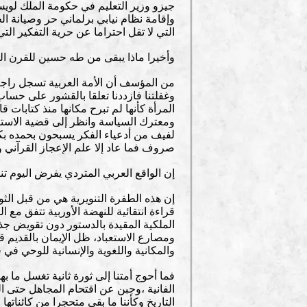
جيزو وزير التعليم في حكومة الملك لويس 
وإقامة نظام نيابي برلماني حر وصيانة ال
التي لا تقل احتراما عن حرية التفكير ال
وأخيرا ماذا يبقى من طه حسين للقرن ال
من المؤسف أن الأمة العربية تسجل راجعا
وغفلتنا فازددنا تعلقا بالقشور على حس
المرأة كأنها لم تبرح مكانها منذ كتابا
ومعترك السياسة وانظر إلى قضية الاستبدا
لفيف من أدعياء الفكر يسبحون بحمده بك
صروف فما عاد إلا علم الإعجاز القرآني و
إن الواقع العربي المتردي يفرض اليوم تن
إن هذه الطفرة التنويرية هي من قبل الثور
قراءة انتقائية للنهضة الأوربية تتفق مع
الملكية المقيدة بالدستور دون تقويض جذر
ومصارع الاستعباد، ظل الإيمان بالقديم 
والمكانية واللغوية والإنسانية للوحي في
فما أحوج أمتنا إلى ثورة ثانية تغسل ما
الفانية ،وجبن عن اقتحام المجاهل حتى ا
التاريخ وكأننا ما بقي متحجرا من كائناتها ال