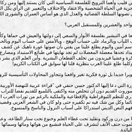
فليب وأهما الترويج للفلسفة السياسية التي كان يستند إليها ومن ركائ
حرية في الحياة الشخصية والاعتقاد والاختلاف والتعبير عن الرأي بكل 
تي تصونها السلطة القضائية والعدل الذي هو أساس العمران والشورى اللاز
واحد والعشرين وللمستقبل العربي؟
 في التبشير بفلسفة الأنوار والسعي إلى دولتها والعيش في حماها وكأ
اب اللباب وبالرماد على حساب الوهج ، وبالأمس على حساب اليوم وبا
ت قاسم أمين واليوم يطلع علينا من يفتي بأن صوتها عورة ناهيك عن كش
د تجدها معضلة المعضلات لم تجد نهايتها في طبائع الاستبداد ومصارع ا
رة وعشيا فيزيدون من تخلف القطعان البشرية .وأين العلم الذي بشر
كلما طلع علينا الغرب بنظرية قلنا لها سوابق في الكتاب الكريم!
ويرا جديدا بل ثورة فكرية تغير واقعنا وتتجاوز المحاولات التأسيسية ل
ة التي دعا إليها الدكتور حسن حنفي في "قراءة عربية للنهضة الأوربية: 
 الموروث القديم دون أن تتخلص منه واكتفى بالتلميع للقديم نفضا للتر
ي للنظم الثيوقراطية والإقطاعية والملكية بالرغم من ثورات العرب الحد
قائما وكل من شك فيه تم تكفيره حتى ولو كان في الشعر العربي وقضية ا
 فهم النص الديني استدراكا على أسباب النزول والناسخ والمنسوخ.
 بها من درن وركود وتقليد تحت غطاء العلم وخنوع تحت ستار الطاعة، وع
لموت حتف الأنف لنشرف على الحياة فنشبع من هوائها ومائها وسمائها و
بائدة.