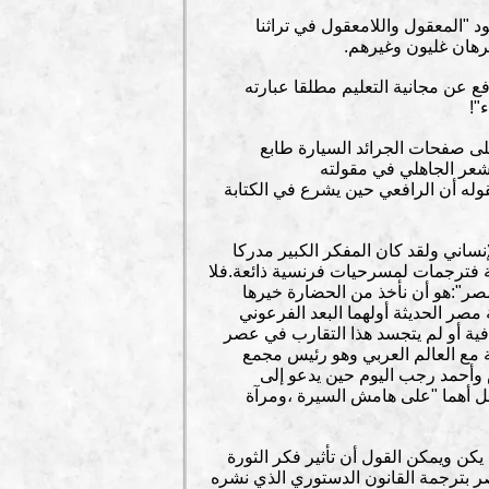
"المعقول واللامعقول في تراثنا
رهان غليون وغيرهم.
 عن مجانية التعليم مطلقا عبارته
"!
لى صفحات الجرائد السيارة طابع
شعر الجاهلي في مقولته
ه أن الرافعي حين يشرع في الكتابة
إنساني ولقد كان المفكر الكبير مدركا
ثة فترجمات لمسرحيات فرنسية ذائعة.فلا
صر":هو أن نأخذ من الحضارة خيرها
صر الحديثة أولهما البعد الفرعوني
فية أو لم يتجسد هذا التقارب في عصر
 مع العالم العربي وهو رئيس مجمع
 وأحمد رجب اليوم حين يدعو إلى
لعل أهما "على هامش السيرة ،ومرآة
كن ويمكن القول أن تأثير فكر الثورة
 بترجمة القانون الدستوري الذي نشره