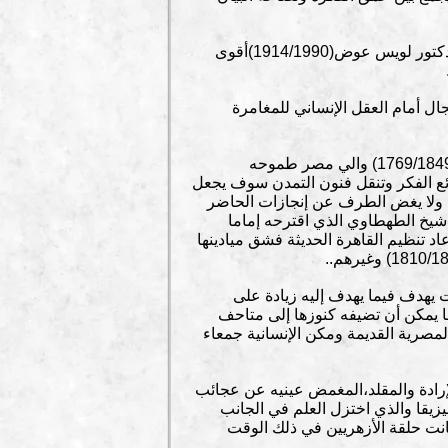
لقد كان العميد سليلا شرعيا للشيخ رفاعة رافع الطهطاوي(1801/1873) الشيخ الأزهري الآخر الذي بث بتعبير الدكتور لويس عوض(1914/1990)أقوى
جال أمام العقل الإنساني للمغامرة
وما كان أشد حاجة العالم العربي إلى ثورة فكرية وإعصار شامل يجتث جذور التقليد! ويحسب لمحمد علي باشا(1769/1849) والي مصر طموحه
وائع الفكر وتنقل فنون التمدن سوف يجعل
ه ولا يغض الطرف عن إنجازات الحاضر
مار الثقافة والعلوم والتمدن في الغرب . وقد كان من رواد ذلك الجيل الشيخ حسن العطار(1766/1834) شيخ الطهطاوي الذي اقترحه إماما
1823/1) صاحب الخطط التوفيقية الذي أعاد تنظيم القاهرة الحديثة فشق ميادينها
 حقا لقد كان نابليون بونابرت يهدف فيما يهدف إليه زيادة على
ا يمكن أن تضيفه كنوزها إلى متاحف
ذي لعبه العالم شامبليون(1790/1832)حين فك رموز اللغة المصرية القديمة ومكن الإنسانية جمعاء
إرادة والمقلد،المغمض عينيه عن عجائب
يزيقا والذي اختزل العلم في الجانب
نت حلقة الأزهريين في ذلك الوقت