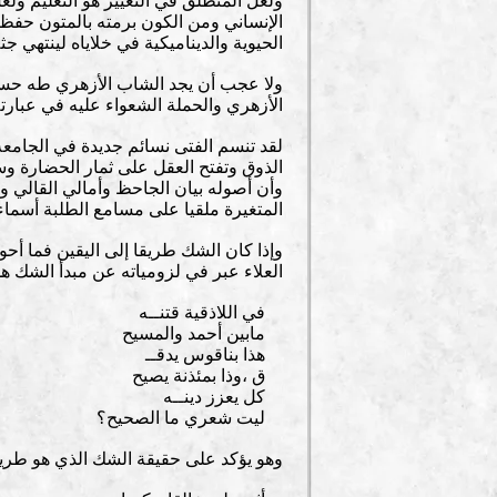
ولعل المنطلق في التغيير هو التعليم ولعل
الإنساني ومن الكون برمته بالمتون حفظا
الحيوية والديناميكية في خلاياه لينتهي ج
ولا عجب أن يجد الشاب الأزهري طه حسين 
الأزهري والحملة الشعواء عليه في عبارت
لقد تنسم الفتى نسائم جديدة في الجامعة 
الذوق وتفتح العقل على ثمار الحضارة و
وأن أصوله بيان الجاحظ وأمالي القالي وأ
المتغيرة ملقيا على مسامع الطلبة أسماء 
وإذا كان الشك طريقا إلى اليقين فما أحو
العلاء عبر في لزومياته عن مبدأ الشك ه
في اللاذقية قتنــه
مابين أحمد والمسيح
هذا بناقوس يدقــ
ق ،وذا بمئذنة يصيح
كل يعزز دينــه
ليت شعري ما الصحيح؟
وهو يؤكد على حقيقة الشك الذي هو طريق