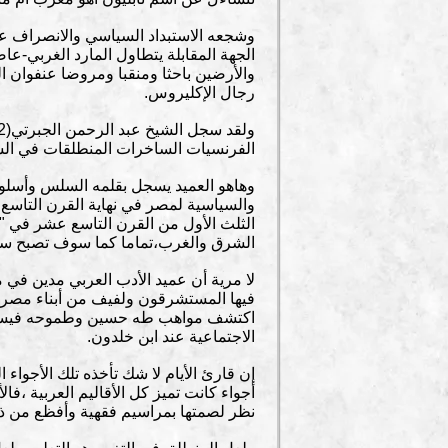
وشجعه الاستبداد السياسي والانصراف عن 
الجهة المقابلة يتطاول المارد الغربي
والأرضين باحثا ومنقبا ومروضا عنفوان ا
رجال الإكليروس.
الفرنسيات الساخرات المنطلقات في الشو
وهاهو العميد يسجل بقلمه السلس وأسلوبه
والسياسية لمصر في نهاية القرن التا
الثلث الأول من القرن التاسع عشر في "ت
الشرق والغرب،تماما كما سوف تصبح سيرة
لا مرية أن عميد الأدب العربي مدين في م
فيها المستشرقون ولفيف من أبناء مصر ال
اكتشف مواهب طه حسين وطموحه فيسر له 
الاجتماعية عند ابن خلدون.
إن قارئ الأيام لا شك تأخذه تلك الأجواء
أجواء كانت تميز كل الأقاليم العربية ،ف
نظر لصمتها بمراسيم فقهية وأفظع من ذلك 