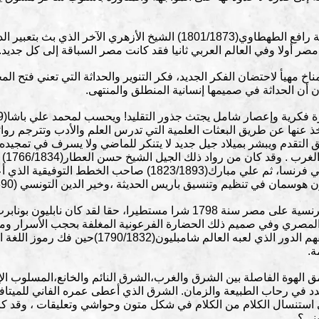
 مصر أولا وفي العالم العربي ثانيا فقد كانت مصر السباقة إلى كل جديد.
 مهيأ لاحتضان الفكر الجديد، فكر التنوير والحداثة التي تعني فتح الم
 أن الحداثة في صميمها إنسانية المنطلق والمنتهى.
لأخذ عنها عن طريق البعثات العلمية التي تدرس العلم والأدب وتترجم ر
التقدم ويبشر بميلاد جيل جديد لا يتنكر للماضي ولا يسرف في تمجيد
في مض
للبعثة التي أرسلها محمد علي للدراسة في فرنسا، ثم علي مبارك(893
ن في تنظيم وتنسيق باريس الحديثة ،وخير الدين التونسي (1810/1890) وغيرهم..
ثم أنه من الخطأ الفادح اعتبار الحملة الفرنسية على مصر سنة 1798 شرا مستطيرا،
 المصري وفي صميم ذلك الحضارة الفرعونية المغلفة بحجب الأسرار وم
فرنسا ودور العلم فيها، ويمكن الآن أن نفهم الدور ال
ة.
 الهوة الفاصلة بين الشرق والغرب،الشرق النائم والخانع،المسلوب ال
تجدد في رحاب الطبيعة والزمان. الشرق الذي أعطى عمره الفاني للميتاف
ي استنسال الكلام من الكلام في شكل متون وحواشي وتعليقات ، وقد كا
بني؟