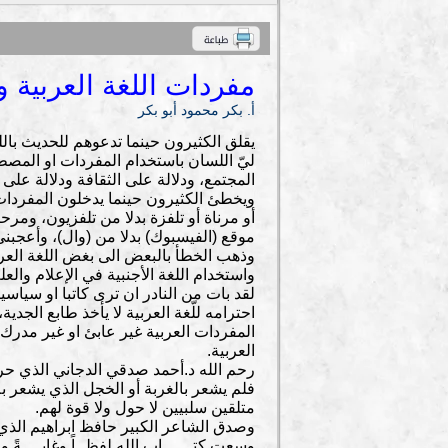
مفردات اللغة العربية و
أ. بكر محمود أبو بكر
يقلق الكثيرون حينما تدعوهم للحديث بالل
ليّ اللسان باستخدام المفردات او المصطلح
المجتمع، ودلالة على الثقافة ودلالة على 
ويخطئ الكثيرون حينما يدخلون المفردات
أو مرناة أو تلفزة بدلا من تلفزيون، ومرح
موقع (الفيسبوك) بدلا من (وال)، وأعجبني 
وذهب الخطأ بالبعض الى بغض اللغة العربي
واستخدام اللغة الأجنبية في الإعلام والع
لقد بات من النادر ان ترى كاتبا او سياسي
احترامه للّغة العربية لا يأخذ طابع الج
المفردات العربية غير عابئ او غير مدر
العربية.
رحم الله د.أحمد صدقي الدجاني الذي حر
فلم يشعر بالغربة أو الخجل الذي يشعر به
متلقين سلبيين لا حول ولا قوة لهم.
وصدق الشاعر الكبير حافظ ابراهيم الذي قا
وسعت كتــــــاب الله لفظــاً وغايــــ