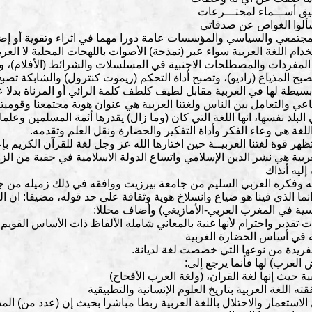
ق أســـماء لمختـــرعات
 سألوا الغواص عن صدفاتي
المجتمعي والسياسي والمؤسسات عامة دورا مهما في اثراء وتقوية أو إضع
خدام اللغة العربية سواء عبر (نمذجة) الأصوات باللهجات المحلية لا الع
لمفردات والمصطلحات الاجنبية في المسلسلات والشرائط (الأفلام)، و
ح المذياع (راديو)، وتصبح أداة التحكم (ريموت كنترول) والشابكة تصبح
يطة لها في العربية مقابل لطيف كلطف كلمة الرائي أو المرناة بدلا عن
عي والتعامل بين الناس ولغتنا العربية هي عنوان هوية مجتمعنا وقوميتنا
لبلد نفسها، انها اللغة التي كان (وما زال) يقدرها أئمة المسلمين وعلمائ
غة هي وعاء الفكر وأداة التفكير والحضارة ونقل العلم وتقدمه.
 قوة لغتنا العربيــة حين اختارها الله عز وجل لغة للقرآن الكريم بإ
ربية هي نشر الدين الإسلامي واتساع الدولة الاسلامية في حقبة من الز
ليه أنذاك
 وفكره العربي السليم من جامعة بيرزيت ووافقه في ذلك زميله من ج
وانما الذي فينا هو ضياع وانسلاخ هوية وثقافة على حد قوله، مضيفا: ان ا
فرنسية في المغرب العربي-الأمازيغي) وأضاف محللا:
لعرب) لها فأنما يرجع إلى:
لاستعمار والاحتلال باللغة العربية ربطا مباشرا بحيث إن (عدد من) الم