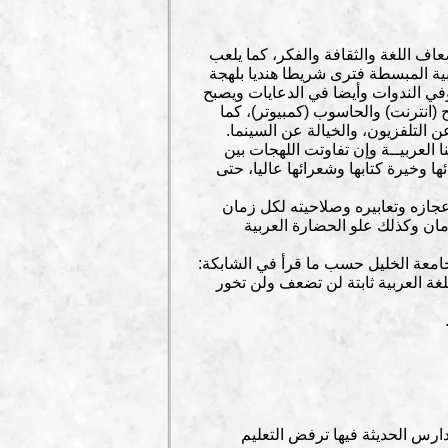
اف اللغة والثقافة والفكر، كما يلعب
ربية المبسطة فترى شريطا هنديا بلهجة
في الندوات وأيضا في الدعايات ويصبح
 (انترنت) والحاسوب (كمبيوتر)، كما
 التلفزيون، والخيالة عن السينما.
 العربيــة وإن تفاوتت اللهجات بين
ها وخيرة كتابها وشعرائها عاليا، حتى
عجازه وتعابيره وصلاحيته لكل زمان
مان وكذلك علو الحضارة العربية
امعة الخليل حسب ما قرأ في الشابكة:
للغة العربية ثابتة لن تضعف ولن تخور
دارس الحديثة فيها ترفض التعليم