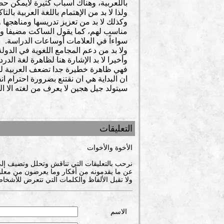
باللعربية، وهناك أسباب كثيرة لايمكن ح
ولذا لا بد من الإهتمام باللغة العربية بالت
وكذلك لا بد من تعزيز تدريسها ومناهج
مناسب لهم، كما يقول الساكت مضيفا وكذل
سواءاً في العلامات أوساعات الدراسة.
ولا بد من دعم المجامع اللغوية في الدول
وأخيرا لا بد الإشارة هنا لظاهرة لغة الد
فهي ظاهرة خطيرة جدا تضعف العربية لدينا و
ان البداية هي ان نقتنع بضرورة احترام انف
سيتولد جيل هجين لا يعرف من لغته الا الت
التعليقات
الأخوة والأخوات
نرحب بالتعليقات التي تناقش وتحلل وتضيف إل
عن ما يقدمونه من أفكار وما يعرضون من معلوم
ولا تقبل الألفاظ والكلمات التي تتعرض للأشخاص
الاسم