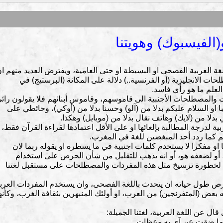
(الفيسبوك) وهويتنا
غة العربية الفصحى او البسيطة او حتى العامية، ويفترض العديد منهم ا
ات الانجليزية (أو الفرنسية..) دلالة على المكانة (البرستيج) في
العلم ما هو رأي فاسد.
 والمصطلحات الأجنبية الى قاموسهم، وقاموس أبنائهم فلا يقولون رائ
با او السلام عليكم بدلا من (آلو) وحسنا بدلا من (أوكي)، وحائطي على
بدلا من (لايك) وهاتف نقال بدلا من (موبايل) وهكذا.
ة لدرجة المطالبة بإلغائها او على الأقل اعتمادها لقراءة القرآن فقط،
لم كما ردد أحد المبغضين للغة في المغرب.
ا او مفكرا لا يستخدم كلمات اجنبية في ما يسطره او يقوله ربما لان
دية، أو لضعفه هو، أو انه يذهب للتقليل من شأن الحرص على استخدام
ك لخطورة ترسيخ مثل هذه المفردات والمصطلحات على مستقبل لغتنا
ص طول حياته ان يتحدث باللغة الفصحى، وان يستخدم المفردات العربي
 بعض (المتفرنجين) من العرب، او أولئك المنبهرين بثقافة الغرب، وكأن
ل عن اللغة العربية، لغتنا الجميلة:
ةً وما ضقت عن آي به وعظات