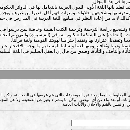
صرها في هذا المجال.
اكيد فعليا بانها اللغة الأولى للدول العربية بالتعامل بها في الدوائر الحكو
ها ومدرسيها وتشجيعهم بعلاوات وميزات فهم أقل تقديرا من غيرهم وي
ك لا بد من إعادة النظر في مناهج اللغة العربية في المدارس في جميع 
ة وتشجيع دراسة الترجمة وترجمة الكتب القيمة وخاضة لمن درسوا في الخ
ردشة (الشات) على الشبكة العنكبوتيــة وفي (الفيسبوك) والتي يتم التخاطب
تفقدنا اعتزازنا بها وتفقد إحترامنا لهويتنا القومية ولغة قرآننا.
سنا وديننا وثقافتنا ومنها لغتنا ولساننا المستقيم ما يوجب الافتخار عبر 
أتأة والتأفف والثأثأة. وصدق من قال إن العقل السليم في اللغة السليم
ى المعلومات المطروحة عن الموضوعات التي يتم عرضها في الصحيفة، ولكن ال
ات أو نقد بناء عن أي موضوع. وكل ما ينشر لا يعبر عن الصحيفة ولا عن المؤس
 أو تمس بالقيم والأخلاق والآداب العامة.