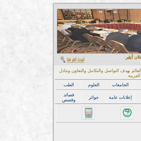
علان
أنقر
عالم بهدف التواصل والتكامل والتعاون وتبادل
لعربية
الجامعات
العلوم
الطب
قصائد
إعلانات عامة
جوائز
وقصص
المؤتمر الدولي الح