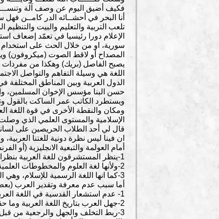
فكيف أضيق اليوم عن وصف آلة وتنســـي
أنا البحر في أحشــائه الدر كامــن فهل
تلعب التربية والتعليم والبيت والتنظيم 
الإعلام دورا رئيسيا في تعمّد إضعاف است
سورية، او من خلال الحث على استخدام ا
المصداح أو لاقط الصوت (ميكروفون) ويصب
يصبح الفاصل (بريك) وهكذا من مفردات بس
اللغة هي وسيلة التفاهم والتواصل الاجتما
الدول العربية وبين المناطق المختلفة في ا
حسن البنا مؤسس الإخوان المسلمين، والل
ويستطرد الكاتب عمر الساكت بالقول وتظهر
ومكان والنقطة الأخرى في قوة اللغة الع
الإسلامية والمستوى العلمي الذي وصلت إ
قال لي أحد الطلاب الحريصين على لسانه
ان فينا ليس نظرة دونية للغتنا العربية، 
أمام العولمة والتبعية الانجليزية (أو ال
1-ينظر المستشرقون للغة العربية بنظرات تقدير واحترام لأنها غنية بالمعاني شامله الألفاظ ذات الأساس القويم.
2-ولأنها لغة العلوم والمخطوطات العلمية في أساس الحضارة الغربية
3-كما انها اللغة الرسمية للإسلام، وهي الفريدة من نوعها التي خصصت لغة لديانة.
أما سبب عدم معرفة وتقدير العرب (بعض ا
1- عدم استشعار القدسية في اللغة العربية حيث إنها لغة القران، (ولغة العرب الأقحاح)
2-جهل العرب بتاريخ اللغة العربية وما حققته اللغة العربية بتاريخ العلوم الإنسانية والتطبيقية
3-ربط التخلف والجهل والرجعية من قبل ا