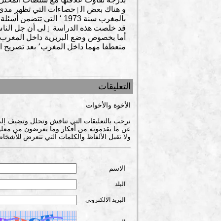
و هناك بعض الٳحصاءات التي تظهر مدى ال
قد خلصت هذه الدراسة ٳلى أن جل الناس 
منعطفا مهما داخل المغرب٬ بعد تصريح الملك نفسه بأهمية البربرية ٬سينتج عنه تغيير حقيقي بخصوص وضعها الذي انتهى بدسترتها سنة 2011.
التعليقات
الأخوة والأخوات
نرحب بالتعليقات التي تناقش وتحلل وتضيف إل
عن ما يقدمونه من أفكار وما يعرضون من معلوم
ولا تقبل الألفاظ والكلمات التي تتعرض للأشخاص
الاسم
البلد
البريد الالكتروني