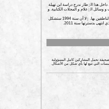
اخل هذا الٳطار ندرج دراسة ابن تهيلة
مين فيما يخص تفضيلاتهم اللغوية٬ و تمس جانب الخطاب و وسائل الٳعلام و المجلات الكتابية. و
أما بخصوص وضع البربرية داخل المغرب العربي٬ فهو جد هامشي في فترة ما بعد الاستعمار. و ذلك بغية تعريب الناطقين بها. ٳلا أن سنة 1994 ستشكل
صحيفة تحمل المشاركين كامل المسؤولية
سات التي تتبع لها بأي شكل من الأشكال.