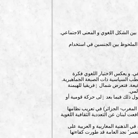
نحو وجود تلازم بين الشكل اللغوي و المعنى الاجتماعي.
يما يخص التباين الملحوظ بين الجنسين في استخدام
ل طبقة داخل السلم الاجتماعي. و يعكس الاختيار اللغوي فكرة
خطب السياسية ذات الصبغة الجماهيرية.
ب الدراسة٬ و ذلك لوجود لغة استعمارية رفيعة. فتعرض شمال ٳفريقيا للهيمنة
لمي.
حول ذلك فيما بعد ٳلى حركة قومية أو
 لم تفلح جل الدول المغاربية (تونس- المغرب- الجزائر) في تعريب نظامها
ننا نجد موقفا مغايرا في سوريا٬ حيث عملت على محو كل أثر للوجود الكولونيالي ٬ بينما دافعت لبنان عن التعددية الثقافية اللغوية
الحياة العملية٬ ظلت لفترات طويلة معششة في الذهنية المغاربية و العربية على
العموم. حيث ترسخت هذه الفكرة لاشعوريا في ذهن الفرد. فٳلى جانب الصفوة التي تلقت تعليما بمدارس المستعمر٬ نجد العامة قد طورت كفاءتها