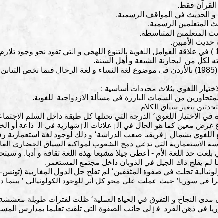
كما توجد نظرية هولز (1987Holes Clive ) في علاقة العوامل اللغوية بالتنوع اللهجي و التي تقود 
لكل من البحارنة الشيعة و أهل السنة.
تجدر الٳشارة أخيرا ٳلى دراسة سليمان (1985) بالأردن في موضوع لغة النساء و لغة الرحال ف
لاختيار اللغوي بثلاث محددات أساسية :
3 - البيئة: من العوامل غير اللغوية المؤثرة في الاختيار اللغوي٬ الدرجة التي تحتلها ك
لوغ غرض معين كما هو الحال في الٳعلانات الٳشهارية في الٳذاعة أو ال
من هذه المنطلقات يعتبر الباحثون الوضع اللغوي بشمال ٳفريقيا صع
ياسة الاستعمارية التي تدعي دمج الشعوب لمواكبة السياق الحضاري العا
بلغت حد اللغة الأم - أعطى جيلا مشبعا بهذه اللغة ثقافة و أدبا. و سيت
و بعد أفول الاستعمار الذي خلف تركة كولونيالية تجلت في صفوة المثقفين٬
التعليمي و الٳداري. لك
ففكرة اكتساب لغة المستعمر الدالة على مدى النجاح و التفوق في 