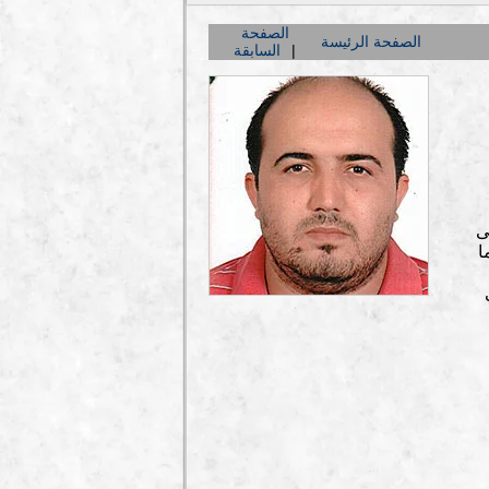
الصفحة
الصفحة الرئيسة
السابقة
 على
مه واصفة ٳياه بنعوت حقيرة٬ بينما