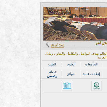
علان
أنقر
عالم بهدف التواصل والتكامل والتعاون وتبادل
لعربية
الجامعات
العلوم
الطب
قصائد
إعلانات عامة
جوائز
وقصص
المؤتمر الدولي الح