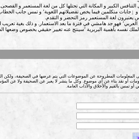
تنافس الكبير و المكانة التي تحتلها كل من لغة المستعمر و الفصحى. د
بالمغرب سنة 1973 ٬ التي تتضمن أسئلة و ٳجابات متكل
يعتبرون لغة المستعمر رمز التحضر و التقدم.
ى المعلومات المطروحة عن الموضوعات التي يتم عرضها في الصحيفة، ولكن ال
ات أو نقد بناء عن أي موضوع. وكل ما ينشر لا يعبر عن الصحيفة ولا عن المؤس
 أو تمس بالقيم والأخلاق والآداب العامة.