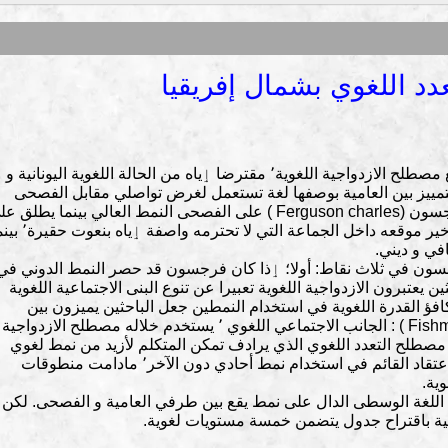
عدد اللغوي بشمال إفريقيا
يعتبر ويليام ماركيز (1930) أول من وضع مصطلح الازدواجية اللغوية٬ مقترضا ٳياه من الحالة اللغوية اليونانية و
 من سويسرا٬ حيث يتم التمييز بين العامية بوصفها لغة تستعمل لغرض تواصلي مقابل الفصحى
ذات الوظيفة الكتابية. و يطلق شارل فرجسون (Ferguson charles ) على الفصحى النمط العالي بينما يطلق
العامية النمط الدوني. و يعكس النمط الأخير موقعه داخل الجماعة التي لا تحتر
في و ديني.
جسون في ثلاث نقاط: أولا؛ ٳذا كان فرجسون قد حصر النمط الدوني في
النمط العالي٬ فٳن الباحثين يعتبرون الازدواجية اللغوية تعبيرا عن تنوع البنى الاجتماعية اللغوية
كافؤ القدرة اللغوية في استخدام النمطين جعل الباحثين يميزون بين
توجهين اقترحهما فيشمان ( Fishman Joshua ) : الجانب الاجتماعي اللغوي ٬ يستخدم خلاله مصطلح الازدواجية
نب النفسي ٬يستخدم فيه مصطلح التعدد اللغوي الذي يرادف تمكن المتكلم لأزيد من نمط لغوي
واحد. ثالثا؛ ٳجراء تعديل يتجاوز سيادة الاعتقاد القائم في استخدام نمط أحادي دون الآخر٬ مادامت منطوقات
ية.
اللغة الوسطى الدال على نمط يقع بين طرفي العامية و الفصحى. لكن
ية باقتراح جدول يتضمن خمسة مستويات لغوية.