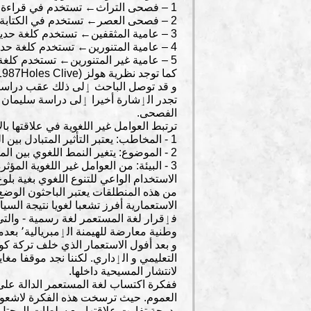
1 – فصحى التراث← تستخدم في قراءة القرآن فقط.
2 – فصحى العصر← تستخدم في الكتابة و الحديث في المواقف الرسمية.
3 – عامية المثقفين← تستخدم كلغة حديث المتعلمين الرسمية.
4 – عامية المتنورين← تستخدم كلغة حديث المتعلمين المتباسطة.
5 – عامية غير المتنورين← تستخدم كلغة حديث الأميين.
و قد توصل الباحث ٳلى ذلك عقب دراسته 
الفصحى.
ترتبط العوامل غير اللغوية في علاقتها با
1 - المخاطب: يعتبر التأثير المتبادل بين المتحاورين من السمات البارزة في مسألة الازدواجية اللغوية.
2 - الموضوع: يتغير النمط اللغوي بين المتحدثين بتغير سياق الكلام.
الاستخدام الواعي للتنوع اللغوي بغية ب
الاستعمارية أفرز تشعبا لغويا نتيجة الس
فٳقرار لغة المستعمر لغة رسمية - والتي 
وطنية معارضة للهيمنة الٳمبريالية٬ بعدما لم يفلح ذاك الجيل في الذوبان داخل مجتمع المستعمر.
لانتشار المسيحية داخلها.
بدرجة تفاوت علاقتها مع سلطات المحتل.