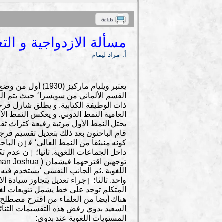
مسألة الازدواجية و الت
أ. مراد ليمام
القسم الألماني
يحتل النمط الأول مرتبة رفيعة كتراث ثقا
قام الباحثون بعد ذلك بتعديل تقسيم فر
كونه منبثقا من 
داخل الجماعات اللغوية. ثانيا؛ ٳن عدم ت
اللغوية .ثم الجا
المتكلم توجد على خط يشمل تنويعات لغو
هناك أيضا من العلماء من اقترح مصطلح 
السعيد بدوي رفض هذه التقسيمات الثنائ
المستويات اللغوية عند بدوي: